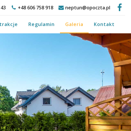
143
+48 606 758 918
neptun@opoczta.pl
trakcje
Regulamin
Galeria
Kontakt